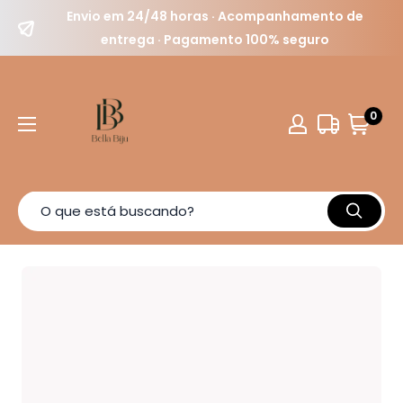
Envio em 24/48 horas · Acompanhamento de
entrega · Pagamento 100% seguro
0