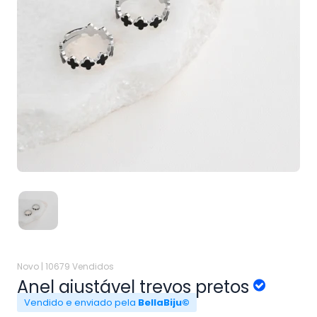
Novo |
10679 Vendidos
Anel ajustável trevos pretos
Vendido e enviado pela
BellaBiju©