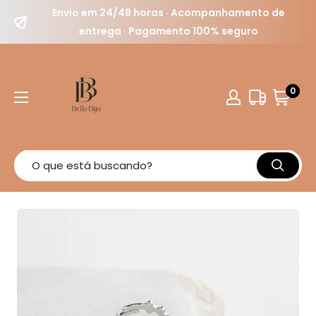
Envio em 24/48 horas · Acompanhamento de
entrega · Pagamento 100% seguro
0