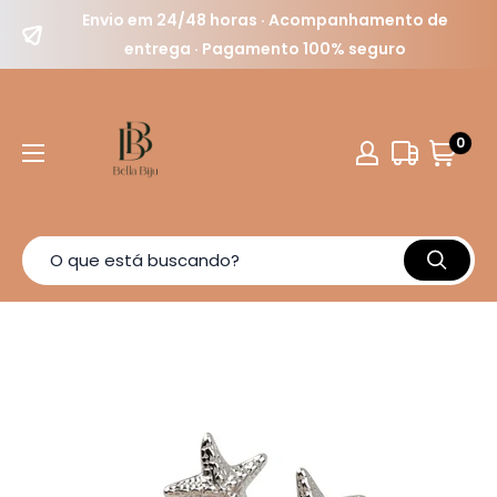
Envio em 24/48 horas · Acompanhamento de
entrega · Pagamento 100% seguro
0