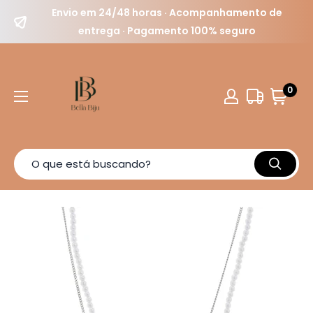
Envio em 24/48 horas · Acompanhamento de
entrega · Pagamento 100% seguro
0