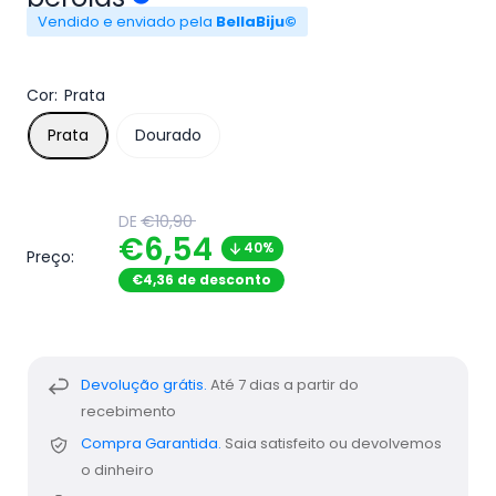
Vendido e enviado pela
BellaBiju©
Cor:
Prata
Prata
Dourado
Translation
DE
€10,90
missing:
Translation
€6,54
40%
pt-
Preço:
PT.product.general.regular_price
missing:
€4,36 de desconto
pt-
PT.product.general.sal
Devolução grátis.
Até 7 dias a partir do
recebimento
Compra Garantida.
Saia satisfeito ou devolvemos
o dinheiro