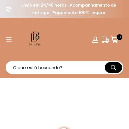
Envio em 24/48 horas · Acompanhamento de
entrega · Pagamento 100% seguro
0