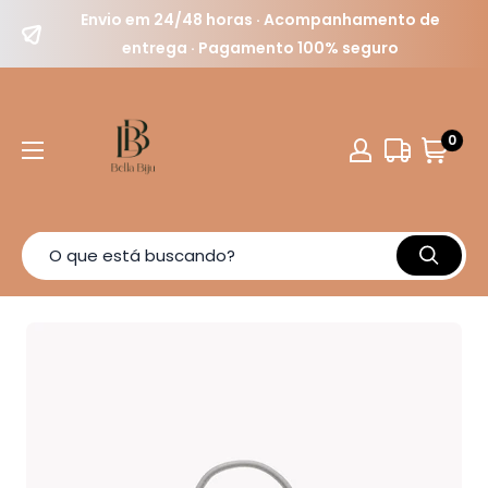
Envio em 24/48 horas · Acompanhamento de
entrega · Pagamento 100% seguro
0